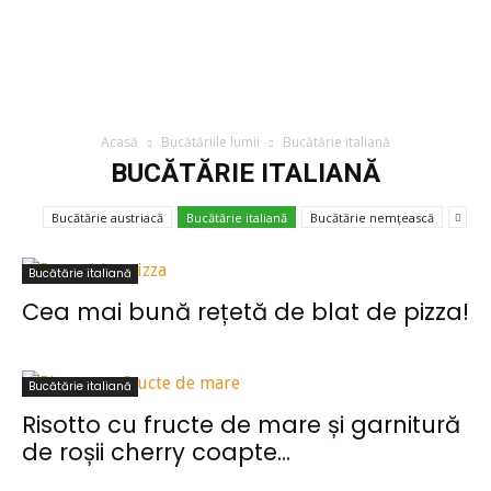
Acasă
Bucătăriile lumii
Bucătărie italiană
BUCĂTĂRIE ITALIANĂ
Bucătărie austriacă
Bucătărie italiană
Bucătărie nemțească
Bucătărie italiană
Cea mai bună rețetă de blat de pizza!
Bucătărie italiană
Risotto cu fructe de mare și garnitură
de roșii cherry coapte...