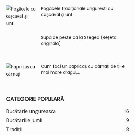
Pogăcele tradiționale ungurești cu
cașcaval și unt
Supă de pește ca la Szeged (Rețeta
originală)
Cum faci un papricaș cu cârnați de ți-e
mai mare dragul,...
CATEGORIE POPULARĂ
Bucătărie ungurească
16
Bucătăriile lumii
9
Tradiții
8