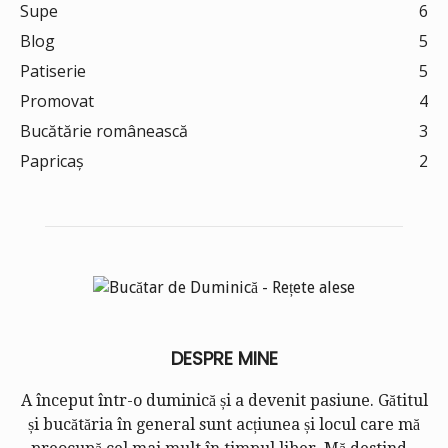
Supe
6
Blog
5
Patiserie
5
Promovat
4
Bucătărie românească
3
Papricaș
2
DESPRE MINE
A început într-o duminică și a devenit pasiune. Gătitul
și bucătăria în general sunt acțiunea și locul care mă