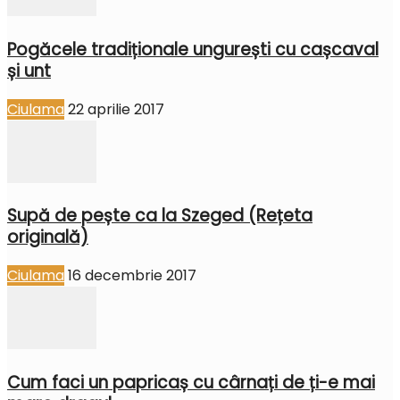
Pogăcele tradiționale ungurești cu cașcaval
și unt
Ciulama
22 aprilie 2017
Supă de pește ca la Szeged (Rețeta
originală)
Ciulama
16 decembrie 2017
Cum faci un papricaș cu cârnați de ți-e mai