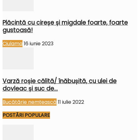
Plăcintă cu cireșe și migdale foarte, foarte
gustoasă!
Ciulama
16 iunie 2023
Varză roșie călită/ înăbușită, cu ulei de
dovleac și suc de...
Bucătărie nemțească
11 iulie 2022
POSTĂRI POPULARE