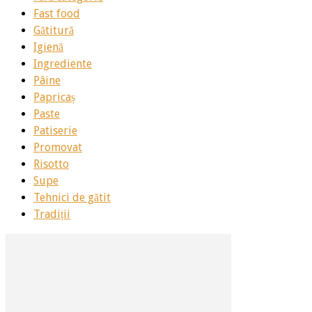
Fast food
Gătitură
Igienă
Ingrediente
Pâine
Papricaș
Paste
Patiserie
Promovat
Risotto
Supe
Tehnici de gătit
Tradiții