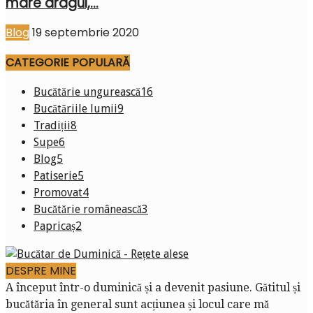
mare dragul,...
Blog
19 septembrie 2020
CATEGORIE POPULARĂ
Bucătărie ungurească
16
Bucătăriile lumii
9
Tradiții
8
Supe
6
Blog
5
Patiserie
5
Promovat
4
Bucătărie românească
3
Papricaș
2
DESPRE MINE
A început într-o duminică și a devenit pasiune. Gătitul și
bucătăria în general sunt acțiunea și locul care mă