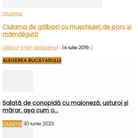
Ciulama
Ciulama de gălbiori cu mușchiuleț de porc și
mămăliguță
Szilárd-Ervin Szőgyényi
14 iulie 2019
0
-
ALEGEREA BUCĂTARULUI
Salată de conopidă cu maioneză, usturoi și
mărar, așa cum o...
Ciulama
30 iunie 2023