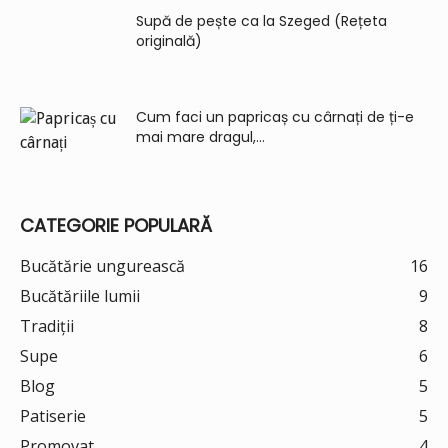
Supă de pește ca la Szeged (Rețeta
originală)
Cum faci un papricaș cu cârnați de ți-e
mai mare dragul,...
CATEGORIE POPULARĂ
Bucătărie ungurească
16
Bucătăriile lumii
9
Tradiții
8
Supe
6
Blog
5
Patiserie
5
Promovat
4