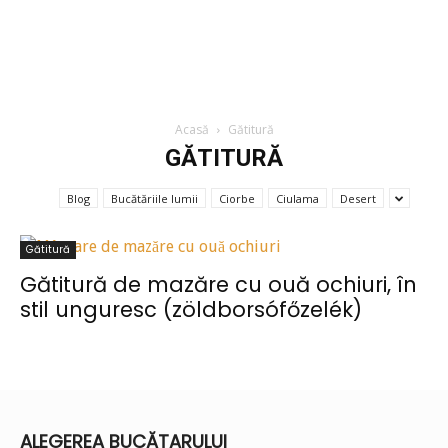
Acasă
Gătitură
GĂTITURĂ
Blog
Bucătăriile lumii
Ciorbe
Ciulama
Desert
Gătitură
Gătitură de mazăre cu ouă ochiuri, în
stil unguresc (zöldborsófőzelék)
ALEGEREA BUCĂTARULUI