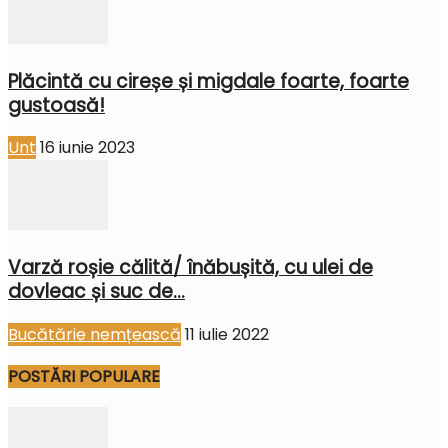
Plăcintă cu cireșe și migdale foarte, foarte
gustoasă!
Unt
16 iunie 2023
Varză roșie călită/ înăbușită, cu ulei de
dovleac și suc de...
Bucătărie nemțească
11 iulie 2022
POSTĂRI POPULARE