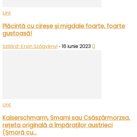
Unt
Plăcintă cu cireșe și migdale foarte, foarte
gustoasă!
Szilárd-Ervin Szőgyényi
16 iunie 2023
0
-
Unt
Kaiserschmarrn, Smarni sau Császármorzsa,
rețeta originală a împăraților austrieci
(Șmoră cu...