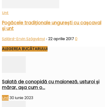
Unt
Pogăcele tradiționale ungurești cu cașcaval
și unt
Szilárd-Ervin Szőgyényi
22 aprilie 2017
0
-
ALEGEREA BUCĂTARULUI
Salată de conopidă cu maioneză, usturoi și
mărar, așa cum o...
Unt
30 iunie 2023