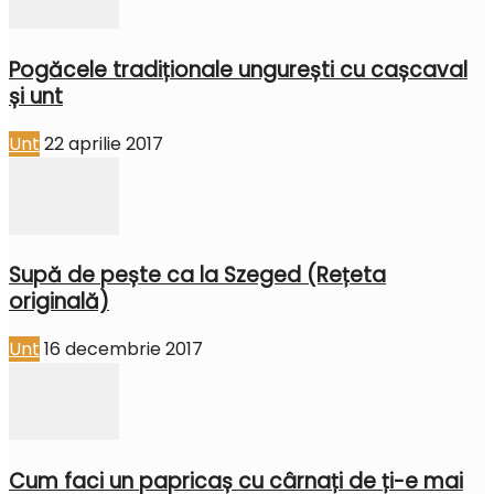
Pogăcele tradiționale ungurești cu cașcaval
și unt
Unt
22 aprilie 2017
Supă de pește ca la Szeged (Rețeta
originală)
Unt
16 decembrie 2017
Cum faci un papricaș cu cârnați de ți-e mai