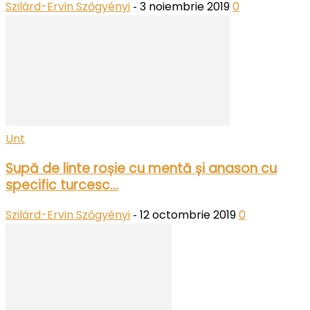
Szilárd-Ervin Szőgyényi
3 noiembrie 2019
0
-
Unt
Supă de linte roșie cu mentă și anason cu
specific turcesc...
Szilárd-Ervin Szőgyényi
12 octombrie 2019
0
-