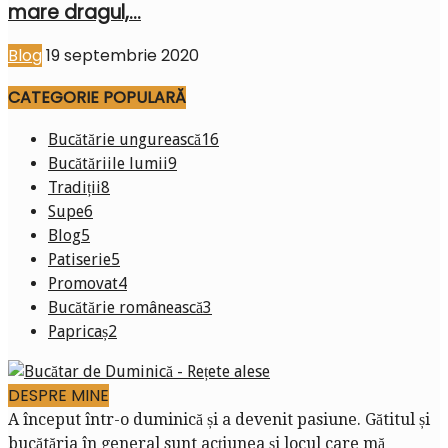
mare dragul,...
Blog
19 septembrie 2020
CATEGORIE POPULARĂ
Bucătărie ungurească
16
Bucătăriile lumii
9
Tradiții
8
Supe
6
Blog
5
Patiserie
5
Promovat
4
Bucătărie românească
3
Papricaș
2
DESPRE MINE
A început într-o duminică și a devenit pasiune. Gătitul și
bucătăria în general sunt acțiunea și locul care mă