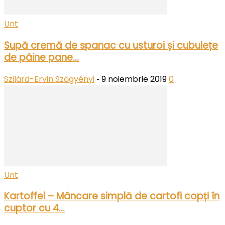
Unt
Supă cremă de spanac cu usturoi și cubulețe
de pâine pane...
Szilárd-Ervin Szőgyényi
9 noiembrie 2019
0
-
Unt
Kartoffel – Mâncare simplă de cartofi copți în
cuptor cu 4...