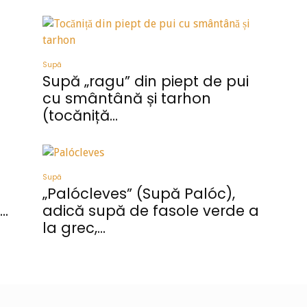
Supă
Supă „ragu” din piept de pui
cu smântână și tarhon
(tocăniță...
Supă
„Palócleves” (Supă Palóc),
..
adică supă de fasole verde a
la grec,...