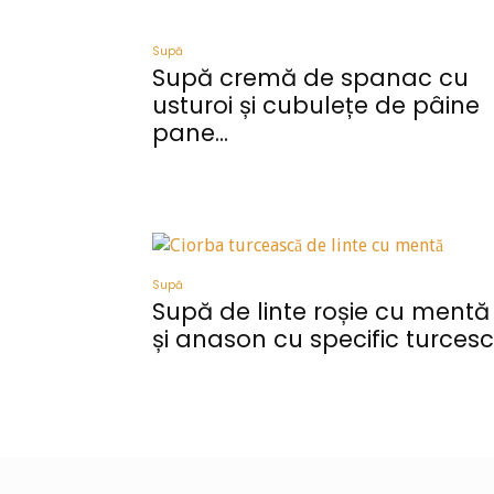
Supă
Supă cremă de spanac cu
usturoi și cubulețe de pâine
pane...
Supă
Supă de linte roșie cu mentă
și anason cu specific turcesc.