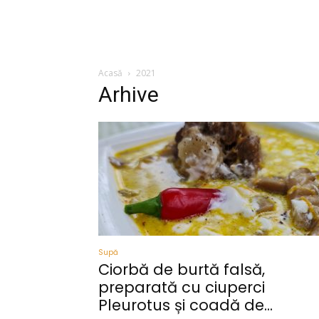
Acasă
2021
Arhive
Supă
Ciorbă de burtă falsă,
preparată cu ciuperci
Pleurotus și coadă de...