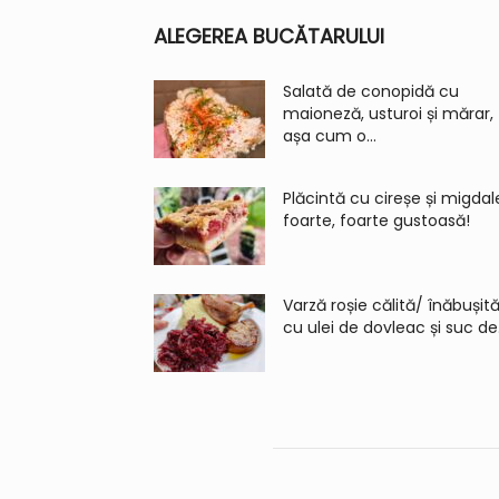
ALEGEREA BUCĂTARULUI
Salată de conopidă cu
maioneză, usturoi și mărar,
așa cum o...
Plăcintă cu cireșe și migdal
foarte, foarte gustoasă!
Varză roșie călită/ înăbușită
cu ulei de dovleac și suc de.