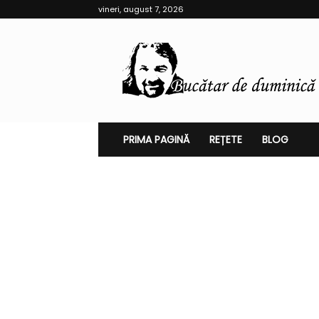
vineri, august 7, 2026
Bucătar
de
Duminică
PRIMA PAGINĂ
REȚETE
BLOG