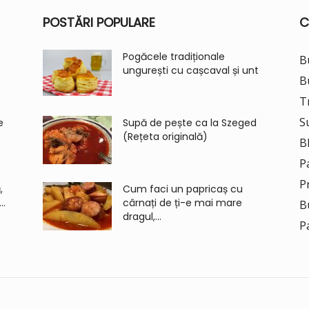
POSTĂRI POPULARE
C
Pogăcele tradiționale
B
ungurești cu cașcaval și unt
B
Tr
S
e
Supă de pește ca la Szeged
(Rețeta originală)
B
P
P
,
Cum faci un papricaș cu
..
cârnați de ți-e mai mare
B
dragul,...
P