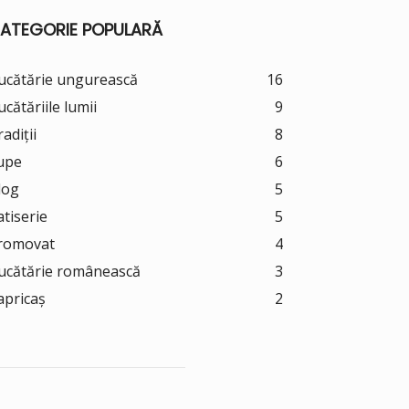
ATEGORIE POPULARĂ
ucătărie ungurească
16
ucătăriile lumii
9
adiții
8
upe
6
log
5
atiserie
5
romovat
4
ucătărie românească
3
apricaș
2