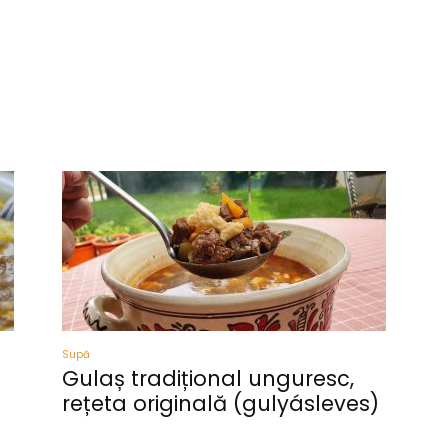
Supă
Gulaș tradițional unguresc,
rețeta originală (gulyásleves)